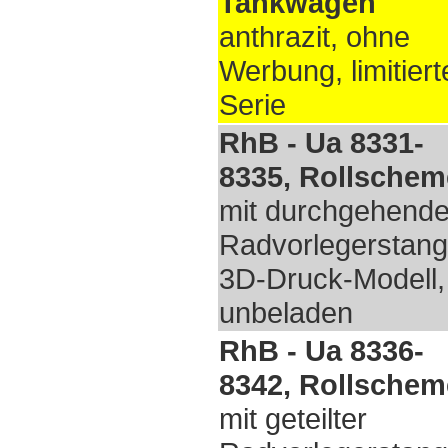
Tankwagen
anthrazit, ohne
Werbung, limitiert
Serie
RhB - Ua 8331-
8335, Rollschem
mit durchgehende
Radvorlegerstang
3D-Druck-Modell,
unbeladen
RhB - Ua 8336-
8342, Rollschem
mit geteilter