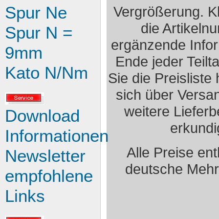
Spur Ne
Vergrößerung. Kl
die Artikeln
Spur N =
ergänzende Info
9mm
Ende jeder Teilt
Kato N/Nm
Sie die Preisliste
sich über Versa
weitere Liefer
Download
erkundi
Informationen
Alle Preise en
Newsletter
deutsche Mehr
empfohlene
Links