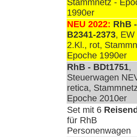
Stammnetz - Epo
1990er
NEU 2022:
RhB -
B2341-2373
, EW 
2.Kl., rot, Stammn
Epoche 1990er
RhB - BDt1751
,
Steuerwagen NE
retica, Stammnetz
Epoche 2010er
Set mit 6
Reisen
für RhB
Personenwagen