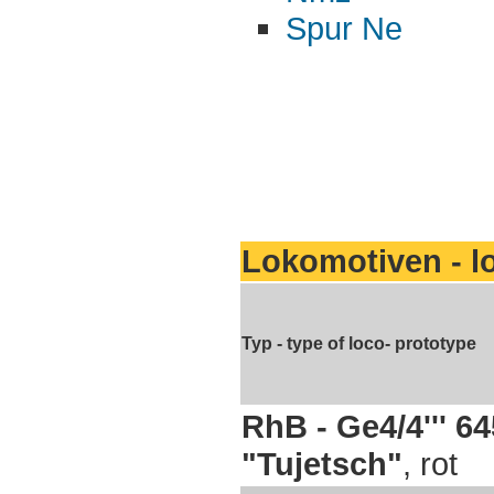
Spur Ne
Lokomotiven
- l
Typ - type of loco- prototype
RhB - Ge4/4''' 64
"Tujetsch"
, rot