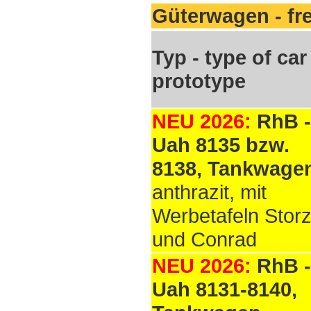
Güterwagen
- fr
Typ - type of car 
prototype
NEU 2026:
RhB -
Uah 8135 bzw.
8138, Tankwage
anthrazit, mit
Werbetafeln Stor
und Conrad
NEU 2026:
RhB -
Uah 8131-8140,