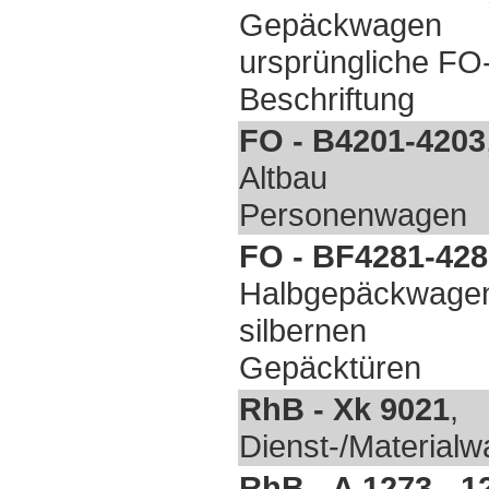
Gepäckwagen
ursprüngliche FO
Beschriftung
FO - B4201-4203
Altbau
Personenwagen
FO - BF4281-428
Halbgepäckwagen
silbernen
Gepäcktüren
RhB - Xk 9021
,
Dienst-/Material
RhB - A 1273 - 1