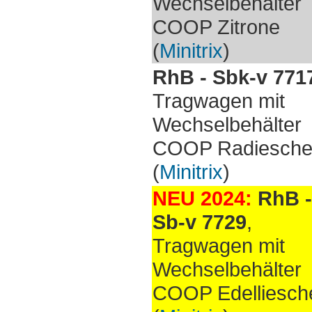
Wechselbehälter
COOP Zitrone
(
Minitrix
)
RhB - Sbk-v 771
Tragwagen mit
Wechselbehälter
COOP Radiesch
(
Minitrix
)
NEU 2024:
RhB -
Sb-v 7729
,
Tragwagen mit
Wechselbehälter
COOP Edelliesch