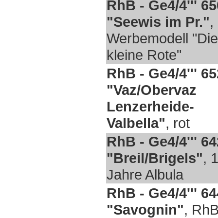
RhB - Ge4/4''' 65
"Seewis im Pr."
,
Werbemodell "Die
kleine Rote"
RhB - Ge4/4''' 65
"Vaz/Obervaz
Lenzerheide-
Valbella"
, rot
RhB - Ge4/4''' 64
"Breil/Brigels"
, 
Jahre Albula
RhB - Ge4/4''' 64
"Savognin"
, RhB