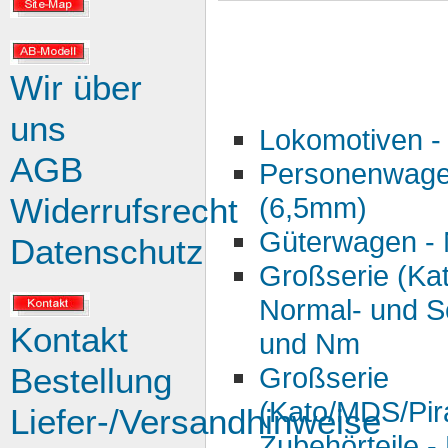
Wir über
uns
Lokomotiven 
AGB
Personenwage
Widerrufsrecht
(6,5mm)
Güterwagen -
Datenschutz
Großserie (Kat
Normal- und S
Kontakt
und Nm
Bestellung
Großserie
(Kato/MDS/Pira
Liefer-/Versandhinweise
Zubehörteile 