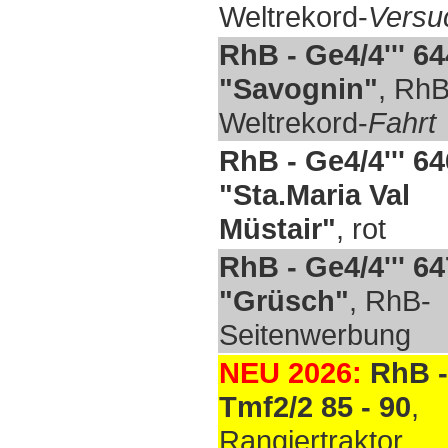
Weltrekord-
Versu
RhB - Ge4/4''' 64
"Savognin"
, RhB
Weltrekord-
Fahrt
RhB - Ge4/4''' 64
"Sta.Maria Val
Müstair"
, rot
RhB - Ge4/4''' 64
"Grüsch"
, RhB-
Seitenwerbung
NEU 2026:
RhB -
Tmf2/2 85 - 90
,
Rangiertraktor,