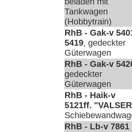
beladen mit
Tankwagen
(Hobbytrain)
RhB - Gak-v 5401
5419
, gedeckter
Güterwagen
RhB - Gak-v 542
gedeckter
Güterwagen
RhB - Haik-v
5121ff. "VALSER
Schiebewandwag
RhB - Lb-v 7861