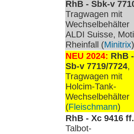
RhB - Sbk-v 771
Tragwagen mit
Wechselbehälter
ALDI Suisse, Mot
Rheinfall (
Minitrix
NEU 2024:
RhB -
Sb-v 7719/7724
,
Tragwagen mit
Holcim-Tank-
Wechselbehälter
(
Fleischmann
)
RhB - Xc 9416 ff.
Talbot-