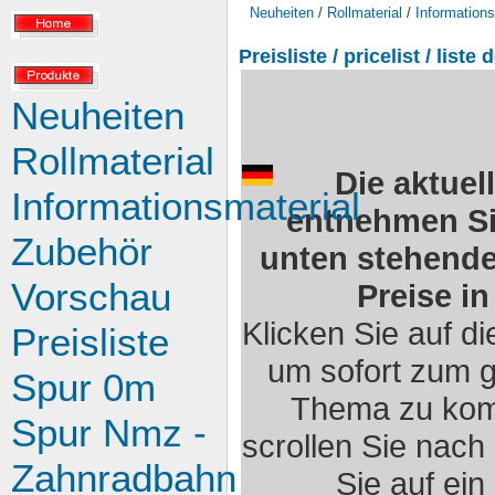
Neuheiten
/
Rollmaterial
/
Informations
Preisliste / pricelist / liste 
Neuheiten
Rollmaterial
Die aktuel
Informationsmaterial
entnehmen Sie
Zubehör
unten stehenden
Vorschau
Preise in
Klicken Sie auf di
Preisliste
um sofort zum 
Spur 0m
Thema zu kom
Spur Nmz -
scrollen Sie nach
Zahnradbahn
Sie auf ein 